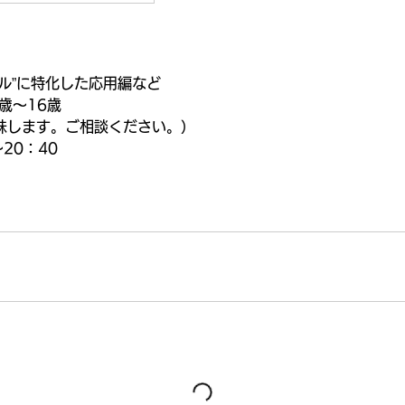
ル”に特化した応用編など
歳〜16歳
味します。ご相談ください。）
20：40