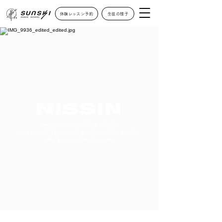
体験レッスン予約
生徒の様子
NISSIN
every wednesday / 17:00 - 19:55
basic breakin' / elementary breakin' / middle breakin'
redia dance academy by eione