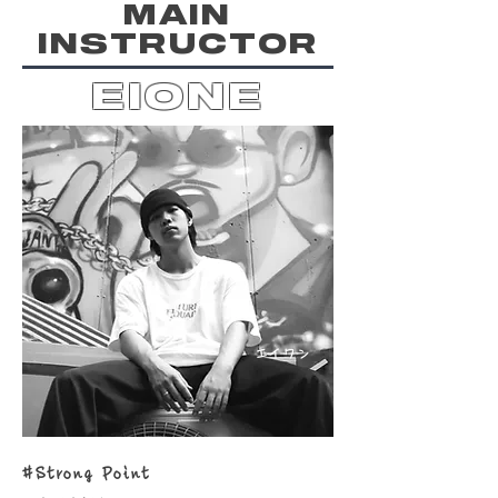
​MAIN
INSTRUCTOR
EIONE
​エイワン
#Strong Point